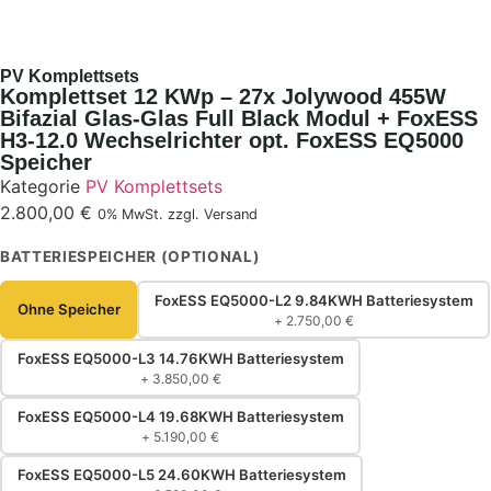
PV Komplettsets
Komplettset 12 KWp – 27x Jolywood 455W
Bifazial Glas-Glas Full Black Modul + FoxESS
H3-12.0 Wechselrichter opt. FoxESS EQ5000
Speicher
Kategorie
PV Komplettsets
2.800,00
€
0% MwSt. zzgl. Versand
BATTERIESPEICHER (OPTIONAL)
FoxESS EQ5000-L2 9.84KWH Batteriesystem
Ohne Speicher
+
2.750,00
€
FoxESS EQ5000-L3 14.76KWH Batteriesystem
+
3.850,00
€
FoxESS EQ5000-L4 19.68KWH Batteriesystem
+
5.190,00
€
FoxESS EQ5000-L5 24.60KWH Batteriesystem