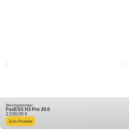
Wechselrichter
FoxESS H3 Pro 20.0
2.530,00
€
Zum Produkt