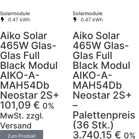
Solarmodule
Solarmodule
0.47 kWh
0.47 kWh
Aiko Solar
Aiko Solar
465W Glas-
465W Glas-
Glas Full
Glas Full
Black Modul
Black Modul
AIKO-A-
AIKO-A-
MAH54Db
MAH54Db
Neostar 2S+
Neostar 2S+
101,09
€
–
0%
Palettenpreis
MwSt. zzgl.
(36 Stk.)
Versand
3.740,15
€
0%
Zum Produkt