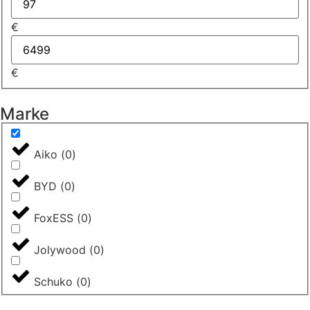
€
€
Marke
Aiko
(
0
)
BYD
(
0
)
FoxESS
(
0
)
Jolywood
(
0
)
Schuko
(
0
)