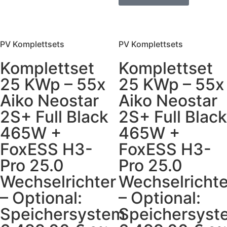
PV Komplettsets
PV Komplettsets
Komplettset
Komplettset
25 KWp – 55x
25 KWp – 55x
Aiko Neostar
Aiko Neostar
2S+ Full Black
2S+ Full Black
465W +
465W +
FoxESS H3-
FoxESS H3-
Pro 25.0
Pro 25.0
Wechselrichter
Wechselrichte
– Optional:
– Optional:
Speichersystem
Speichersyst