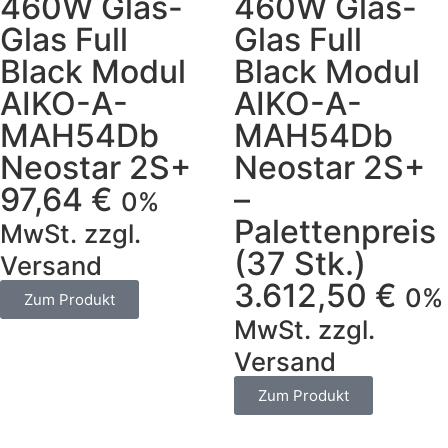
460W Glas-
460W Glas-
Glas Full
Glas Full
Black Modul
Black Modul
AIKO-A-
AIKO-A-
MAH54Db
MAH54Db
Neostar 2S+
Neostar 2S+
97,64
€
–
0%
Palettenpreis
MwSt. zzgl.
(37 Stk.)
Versand
3.612,50
€
0%
Zum Produkt
MwSt. zzgl.
Versand
Zum Produkt