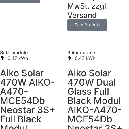
MwSt. zzgl.
Versand
Zum Produkt
Solarmodule
Solarmodule
0.47 kWh
0.47 kWh
Aiko Solar
Aiko Solar
470W AIKO-
470W Dual
A470-
Glass Full
MCE54Db
Black Modul
Neostar 3S+
AIKO-A470-
Full Black
MCE54Db
Modul
Neostar 3S+