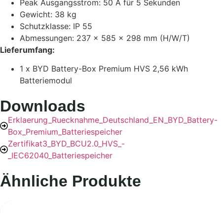
Peak Ausgangsstrom: 50 A für 5 Sekunden
Gewicht: 38 kg
Schutzklasse: IP 55
Abmessungen: 237 x 585 x 298 mm (H/W/T)
Lieferumfang:
1 x BYD Battery-Box Premium HVS 2,56 kWh
Batteriemodul
Downloads
Erklaerung_Ruecknahme_Deutschland_EN_BYD_Battery-
Box_Premium_Batteriespeicher
Zertifikat3_BYD_BCU2.0_HVS_-
_IEC62040_Batteriespeicher
Ähnliche Produkte