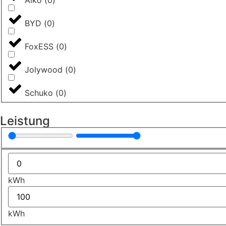
BYD
(
0
)
FoxESS
(
0
)
Jolywood
(
0
)
Schuko
(
0
)
Leistung
kWh
kWh