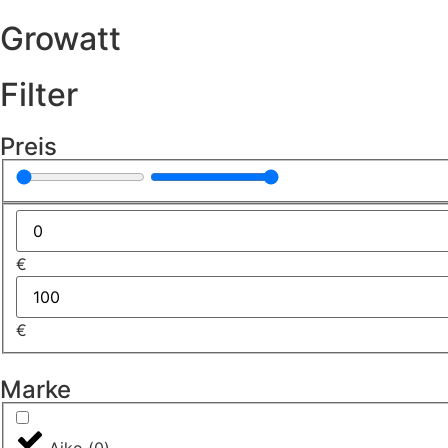
Growatt
Filter
Preis
€
€
Marke
Aiko
(
0
)